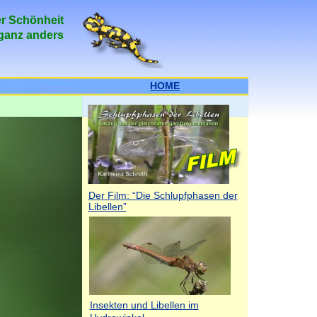
er Schönheit
 ganz anders
HOME
Der Film: “Die Schlupfphasen der
Libellen”
Insekten und Libellen im