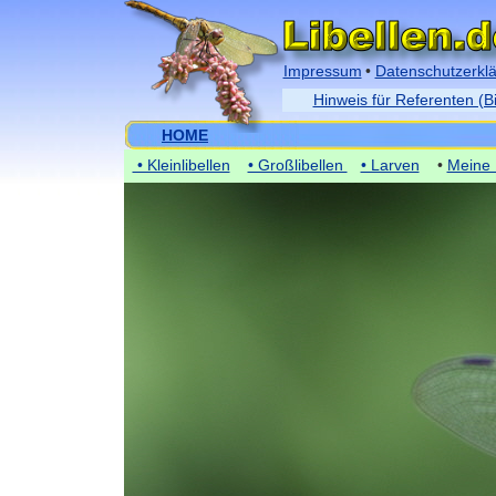
Impressum
•
Datenschutzerkl
Hinweis für Referenten (B
HOME
• Kleinlibellen
• Großlibellen
• Larven
•
Meine 