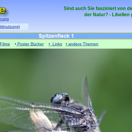
Sind auch Sie fasziniert von d
der Natur? - Libellen
ärung
ildnutzung)
Filme
•
Poster Bücher
• Links
• andere Themen