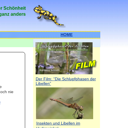
er Schönheit
 ganz anders
HOME
Der Film: “Die Schlupfphasen der
Libellen”
e
och nie
>
Insekten und Libellen im