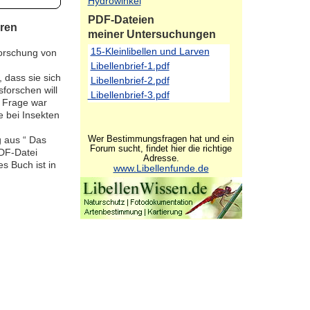
Hydrowinkel
PDF-Dateien
eren
meiner Untersuchungen
15-Kleinlibellen und Larven
orschung von
Libellenbrief-1.pdf
 dass sie sich
Libellenbrief-2.pdf
sforschen will
Libellenbrief-3.pdf
e Frage war
e bei Insekten
Wer Bestimmungsfragen hat und ein
g aus “ Das
Forum sucht, findet hier die richtige
PDF-Datei
Adresse.
s Buch ist in
www.Libellenfunde.de