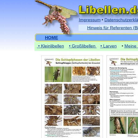
Impressum
•
Datenschutzerkl
Hinweis für Referenten (B
HOME
• Kleinlibellen
• Großlibellen
• Larven
•
Meine 