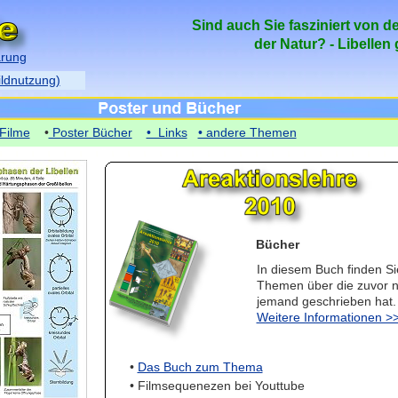
Sind auch Sie fasziniert von d
der Natur? - Libellen
ärung
ildnutzung)
Filme
•
Poster Bücher
• Links
• andere Themen
Bücher
In diesem Buch finden Si
Themen über die zuvor n
jemand geschrieben hat.
Weitere Informationen >
•
Das Buch zum Thema
• Filmsequenezen bei Youttube